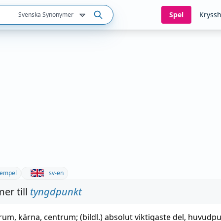
Spel
Kryssh
Svenska Synonymer
empel
sv-en
er till
tyngdpunkt
trum
,
kärna
,
centrum
; (bildl.)
absolut viktigaste del
,
huvudpu