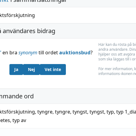
tsförskjutning
å användares bidrag
Här kan du rösta på b
andra användare. Dina
”
en bra
synonym
till ordet
auktionsbud
?
hjälper oss att avgöra 
som ska läggas till i o
För mer information, k
Ja
Nej
Vet inte
informations-ikonen n
mmande ord
tsförskjutning
,
tyngre
,
tyngre, tyngst
,
tyngst
,
typ
,
typ 1_di
betes
,
typ av