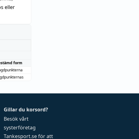
 eller
estämd form
ngdpunkterna
ngdpunkternas
Gillar du korsord?
Besök vårt
systerföretag
Tankesport.se
för att