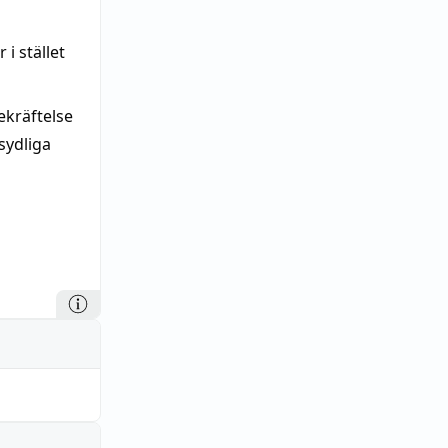
 i stället
ekräftelse
sydliga