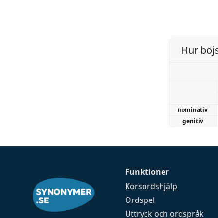
Hur böj
nominativ
genitiv
Funktioner
Korsordshjälp
Ordspel
Uttryck och ordspråk