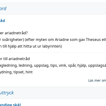
ord
råd
der
ariadnetråd
?
r svårigheter) (efter myten om Ariadne som gav Theseus et
 till
hjälp
att
hitta
ut ur labyrinten)
 till
ariadnetråd
ägledning
,
ledning
,
uppslag
,
tips
,
vink
,
spår
,
hjälp
,
uppslags
ydning,
tipset
,
hint
Läs mer o
uttryck
andiga skäl