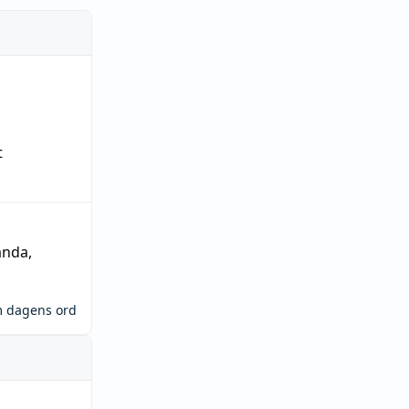
t
ända
,
m dagens ord