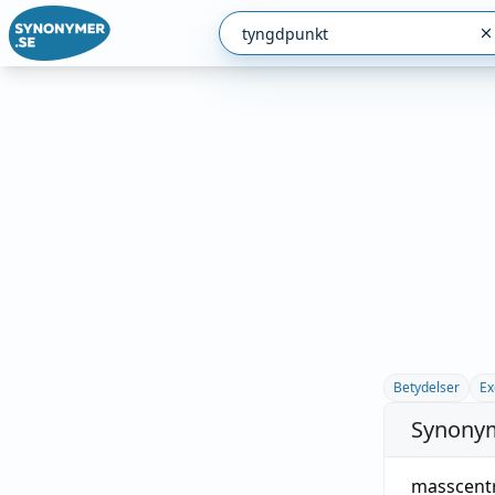
Betydelser
Ex
Synonym
masscen