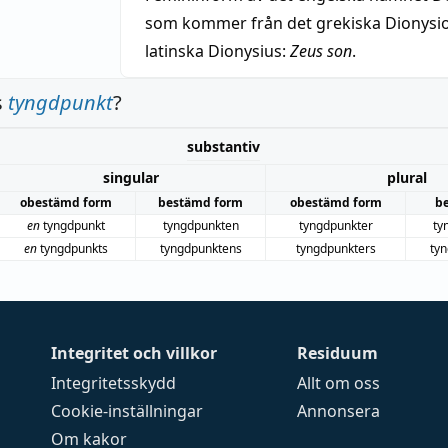
som kommer från det grekiska Dionysios
latinska Dionysius:
Zeus son
.
s
tyngdpunkt
?
substantiv
singular
plural
obestämd form
bestämd form
obestämd form
b
en
tyngdpunkt
tyngdpunkten
tyngdpunkter
ty
en
tyngdpunkts
tyngdpunktens
tyngdpunkters
ty
Integritet och villkor
Residuum
Integritetsskydd
Allt om oss
Cookie-inställningar
Annonsera
Om kakor