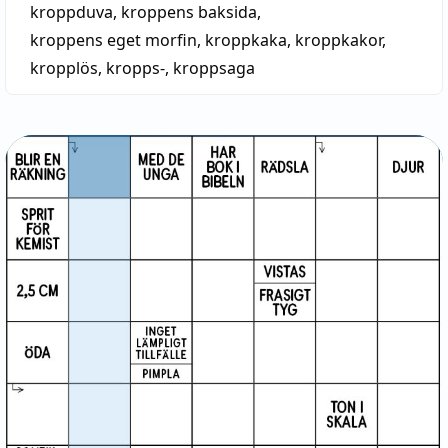
kroppduva
,
kroppens baksida
,
— Kroppshydda, Hedborn 1835: 'den vanskliga
kroppens eget morfin
,
kroppkaka
,
kroppkakor
,
kroppshyddan' (i regel ej i ordb.), efter 2 Kor. 5:1 (o.
kropplös
,
kropps-
,
kroppsaga
4): 'om denna hyddones vårt jordiska hus
nederslaget varder' (nya översättningslån: 'vår
kroppshydda, vår jordiska boning'); alltså
ursprungligen om kroppen såsom själens bostad;
nu ofta i vidsträcktare användning: 'En väldig
kroppshydda'. Jämför Maj Lagerheim Nordiska
stud. tillegn. A. Noreen s. 81 f.