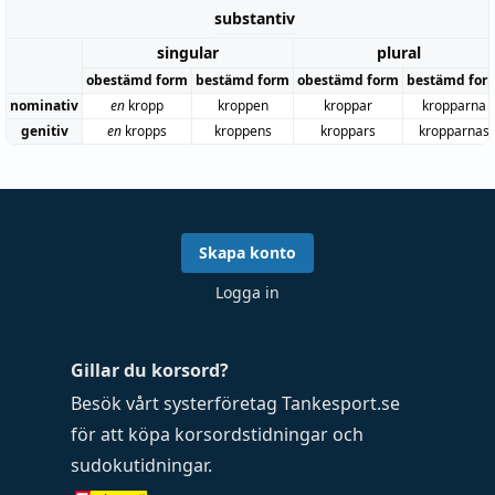
substantiv
singular
plural
obestämd form
bestämd form
obestämd form
bestämd for
nominativ
en
kropp
kroppen
kroppar
kropparna
genitiv
en
kropps
kroppens
kroppars
kropparnas
Skapa konto
Logga in
Gillar du korsord?
Besök vårt systerföretag
Tankesport.se
för att köpa
korsordstidningar
och
sudokutidningar
.