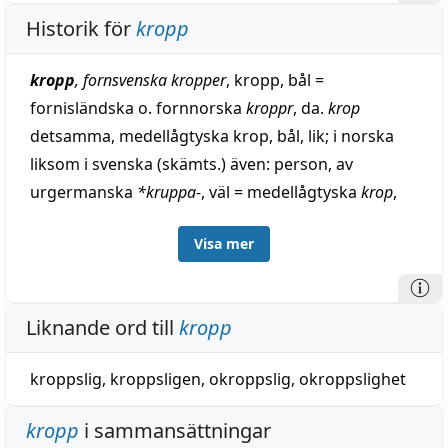
Historik för
kropp
kropp
, fornsvenska kropper
, kropp, bål =
fornisländska o. fornnorska
kroppr
, da.
krop
detsamma, medellågtyska krop, bål, lik; i norska
liksom i svenska (skämts.) även: person, av
urgermanska
*kruppa-
, väl = medellågtyska
krop
,
rund utväxt, struma, kräva (varav fornsvenska
Visa mer
krop(per)
, körtelsvulst), fornhögtyska, nyhögtyska
kropf
detsamma (jämför kroppduva), anglosaxiska
cropp
, sädesax, kräva med mera (engelska
crop
,
Liknande ord till
kropp
spets, sädesax, skörd, m. m.); av omstridd
härledning; nu vanligast, jämte fornisländska o.
kroppslig
,
kroppsligen
,
okroppslig
,
okroppslighet
fornnorska
krof
, kropp, bål, ställt till forngrekiska
grypós
, krokig, böjd; alltså egentligen 'utböjning,
kropp
i sammansättningar
utböjt föremål' o. förutsättande ett tidigare