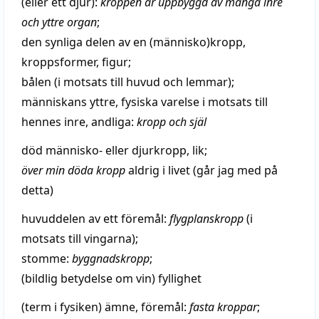
(eller ett djur):
kroppen är uppbyggd av många
inre
och
yttre
organ
;
den synliga delen av en (människo)kropp,
kroppsformer,
figur
;
bålen (i motsats till huvud och lemmar);
människans
yttre
, fysiska
varelse
i motsats till
hennes
inre
, andliga:
kropp och
själ
död
människo- eller djurkropp,
lik
;
över min
döda
kropp
aldrig i livet (går jag med på
detta)
huvuddelen av ett
föremål
:
flygplanskropp
(i
motsats till vingarna);
stomme
:
byggnadskropp
;
(
bildlig
betydelse om vin)
fyllighet
(
term
i fysiken)
ämne
,
föremål
:
fasta
kroppar
;