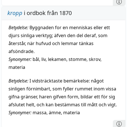
kropp
i ordbok från 1870
Betydelse:
Byggnaden for en menniskas eller ett
djurs sinliga verktyg; äfven den del deraf, som
återstår, när hufvud och lemmar tänkas
afsöndrade.
Synonymer:
bål
,
liv
,
lekamen
,
stomme
,
skrov
,
materia
Betydelse:
I vidsträcktaste bemärkelse: något
sinligen förnimbart, som fyller rummet inom vissa
gifna gränser, haren gifven form, bildar ett för sig
afslutet helt, och kan bestämmas till mått och vigt.
Synonymer:
massa
,
ämne
,
materia