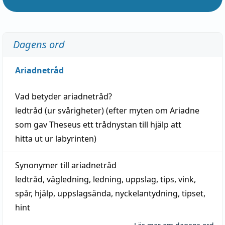
Dagens ord
Ariadnetråd
Vad betyder
ariadnetråd
?
ledtråd
(ur svårigheter) (efter myten om Ariadne
som gav Theseus ett trådnystan till
hjälp
att
hitta
ut ur labyrinten)
Synonymer till
ariadnetråd
ledtråd
,
vägledning
,
ledning
,
uppslag
,
tips
,
vink
,
spår
,
hjälp
,
uppslagsända
, nyckelantydning,
tipset
,
hint