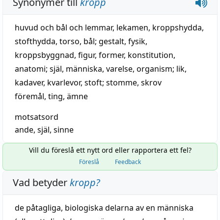
Synonymer till
kropp
huvud och bål och lemmar
,
lekamen
,
kroppshydda
,
stofthydda
,
torso
,
bål
;
gestalt
,
fysik
,
kroppsbyggnad
,
figur
,
former
,
konstitution
,
anatomi
;
själ
,
människa
,
varelse
,
organism
;
lik
,
kadaver
,
kvarlevor
,
stoft
;
stomme
,
skrov
föremål
,
ting
,
ämne
motsatsord
ande
,
själ
,
sinne
Vill du föreslå ett nytt ord eller rapportera ett fel?
Föreslå
Feedback
Vad betyder
kropp
?
de påtagliga, biologiska delarna av en
människa