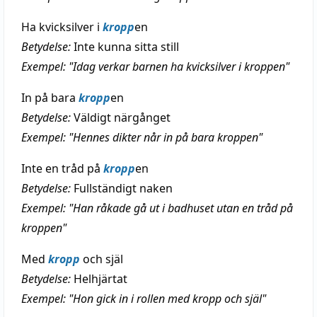
Ha kvicksilver i
kropp
en
Betydelse:
Inte kunna sitta still
Exempel: "Idag verkar barnen ha kvicksilver i kroppen"
In på bara
kropp
en
Betydelse:
Väldigt närgånget
Exempel: "Hennes dikter når in på bara kroppen"
Inte en tråd på
kropp
en
Betydelse:
Fullständigt naken
Exempel: "Han råkade gå ut i badhuset utan en tråd på
kroppen"
Med
kropp
och själ
Betydelse:
Helhjärtat
Exempel: "Hon gick in i rollen med kropp och själ"