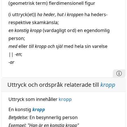
(
geometrisk
term) flerdimensionell
figur
(i
uttryck
(et))
ha
heder
,
hut
i kroppen
ha heders-
respektive
skamkänsla
;
en
konstig
kropp
(vardagligt ord) en
egendomlig
person;
med
eller
till kropp och
själ
med
hela
sin
varelse
||
-
en
;
-
ar
Uttryck och ordspråk relaterade till
kropp
Uttryck som innehåller
kropp
En konstig
kropp
Betydelse:
En besynnerlig person
Exempel: "Han är en konstig kropp"