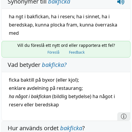
Synonymer till
bakficka
ha
ngt
i
bakfickan
,
ha i reserv
,
ha i sinnet
,
ha i
beredskap
,
kunna plocka fram
,
kunna överraska
med
Vill du föreslå ett nytt ord eller rapportera ett fel?
Föreslå
Feedback
Vad betyder
bakficka
?
ficka
baktill
på
byxor
(eller kjol);
enklare
avdelning
på
restaurang
;
ha något i bakfickan
(
bildlig
betydelse) ha något i
reserv
eller
beredskap
Hur används ordet
bakficka
?