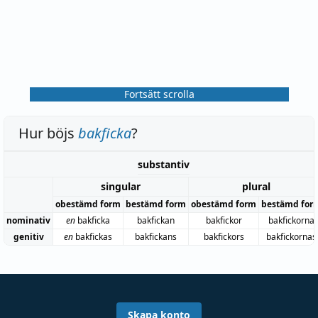
Fortsätt scrolla
Hur böjs
bakficka
?
substantiv
singular
plural
obestämd form
bestämd form
obestämd form
bestämd for
nominativ
en
bakficka
bakfickan
bakfickor
bakfickorna
genitiv
en
bakfickas
bakfickans
bakfickors
bakfickornas
Skapa konto