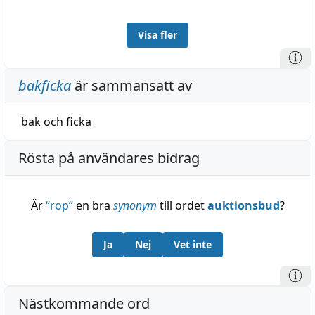
Visa fler
bakficka
är sammansatt av
bak
och
ficka
Rösta på användares bidrag
Är
“
rop
”
en bra
synonym
till ordet
auktionsbud
?
Ja
Nej
Vet inte
Nästkommande ord