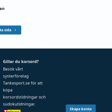
kan
ta sida
Gillar du korsord?
Besök vårt
systerföretag
Tankesport.se
för att
köpa
korsordstidningar
och
sudokutidningar
.
Skapa konto