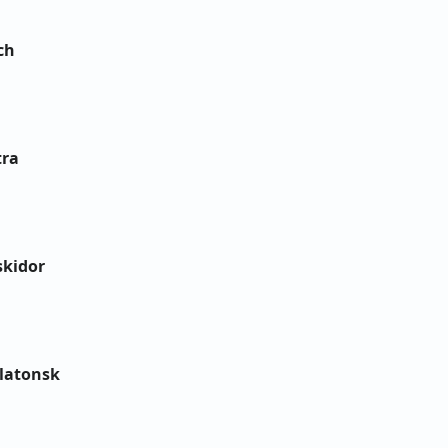
ch
tra
skidor
platonsk