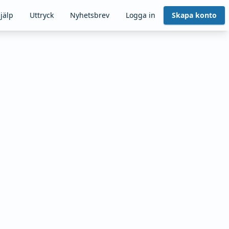
jälp
Uttryck
Nyhetsbrev
Logga in
Skapa konto