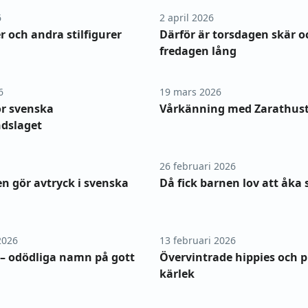
6
2 april 2026
och andra stilfigurer
Därför är torsdagen skär o
fredagen lång
6
19 mars 2026
för svenska
Vårkänning med Zarathus
ndslaget
26 februari 2026
 gör avtryck i svenska
Då fick barnen lov att åka 
2026
13 februari 2026
– odödliga namn på gott
Övervintrade hippies och 
kärlek